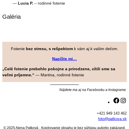
—
Lucia P.
– rodinné fotenie
Galéria
Fotenie
bez stresu, s rešpektom
k vám aj k vašim deťom.
Napíšte mi…
„Celé fotenie prebehlo pokojne a prirodzene, cítili sme sa
veľmi príjemne.“
— Martina, rodinné fotenie
Nájdete ma aj na Facebooku a Instagrame.
Face
I
+421 949 143 462
foto@patkova.sk
© 2025 Alena Patková · Kopírovanie obsahu je bez súhlasu autorky zakázané.