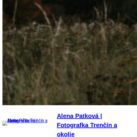
Alena Patková |
Fotografka Trenčín a
okolie