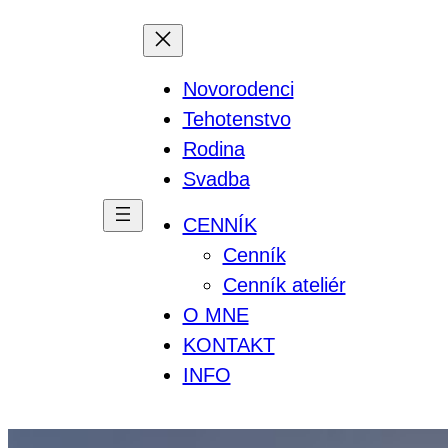
Prejsť
na
obsah
Novorodenci
Tehotenstvo
Rodina
Svadba
CENNÍK
Cenník
Cenník ateliér
O MNE
KONTAKT
INFO