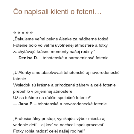
Čo napísali klienti o fotení…
⭐️ ⭐️ ⭐️ ⭐️ ⭐️
„Ďakujeme veľmi pekne Alenke za nádherné fotky!
Fotenie bolo vo veľmi uvoľnenej atmosfére a fotky
zachytávajú krásne momenty našej rodiny.“
—
Denisa D.
– tehotenské a narodeninové fotenie
„U Alenky sme absolvovali tehotenské aj novorodenecké
fotenie.
Výsledok sú krásne a prirodzené zábery a celé fotenie
prebehlo v príjemnej atmosfére.
Už sa tešíme na ďalšie spoločné fotenie!“
—
Jana P.
– tehotenské a novorodenecké fotenie
„Profesionálny prístup, vynikajúci výber miesta aj
vedenie detí – aj keď sa nechceli spolupracovať.
Fotky robia radosť celej našej rodine!“