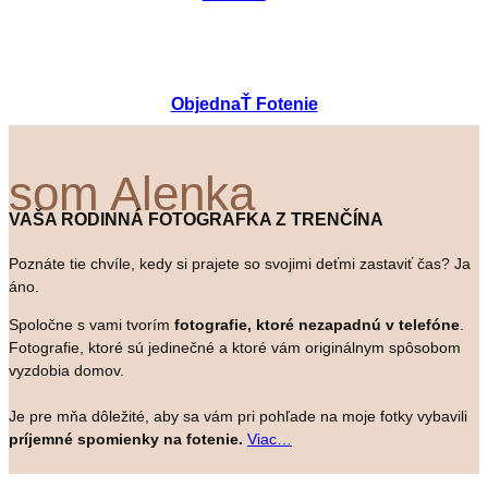
ObjednaŤ Fotenie
som Alenka
VAŠA RODINNÁ FOTOGRAFKA Z TRENČÍNA
Poznáte tie chvíle, kedy si prajete so svojimi deťmi zastaviť čas? Ja
áno.
Spoločne s vami tvorím
fotografie, ktoré nezapadnú v telefóne
.
Fotografie, ktoré sú jedinečné a ktoré vám originálnym spôsobom
vyzdobia domov.
Je pre mňa dôležité, aby sa vám pri pohľade na moje fotky vybavili
príjemné spomienky
na fotenie.
Viac…